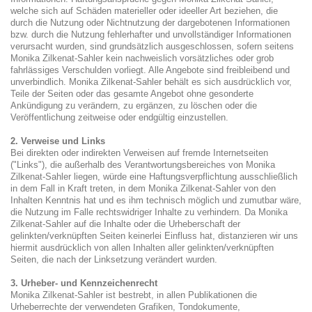
welche sich auf Schäden materieller oder ideeller Art beziehen, die
durch die Nutzung oder Nichtnutzung der dargebotenen Informationen
bzw. durch die Nutzung fehlerhafter und unvollständiger Informationen
verursacht wurden, sind grundsätzlich ausgeschlossen, sofern seitens
Monika Zilkenat-Sahler kein nachweislich vorsätzliches oder grob
fahrlässiges Verschulden vorliegt. Alle Angebote sind freibleibend und
unverbindlich. Monika Zilkenat-Sahler behält es sich ausdrücklich vor,
Teile der Seiten oder das gesamte Angebot ohne gesonderte
Ankündigung zu verändern, zu ergänzen, zu löschen oder die
Veröffentlichung zeitweise oder endgültig einzustellen.
2. Verweise und Links
Bei direkten oder indirekten Verweisen auf fremde Internetseiten
("Links"), die außerhalb des Verantwortungsbereiches von Monika
Zilkenat-Sahler liegen, würde eine Haftungsverpflichtung ausschließlich
in dem Fall in Kraft treten, in dem Monika Zilkenat-Sahler von den
Inhalten Kenntnis hat und es ihm technisch möglich und zumutbar wäre,
die Nutzung im Falle rechtswidriger Inhalte zu verhindern. Da Monika
Zilkenat-Sahler auf die Inhalte oder die Urheberschaft der
gelinkten/verknüpften Seiten keinerlei Einfluss hat, distanzieren wir uns
hiermit ausdrücklich von allen Inhalten aller gelinkten/verknüpften
Seiten, die nach der Linksetzung verändert wurden.
3. Urheber- und Kennzeichenrecht
Monika Zilkenat-Sahler ist bestrebt, in allen Publikationen die
Urheberrechte der verwendeten Grafiken, Tondokumente,