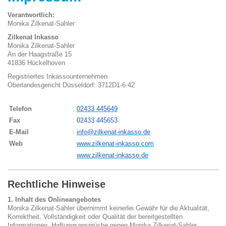
Verantwortlich:
Monika Zilkenat-Sahler
Zilkenat Inkasso
Monika Zilkenat-Sahler
An der Haagstraße 15
41836 Hückelhoven
Registriertes Inkassounternehmen
Oberlandesgericht Düsseldorf: 3712D1-6.42
Telefon
:
02433 445649
Fax
:
02433 445653
E-Mail
:
info@zilkenat-inkasso.de
Web
www.zilkenat-inkasso.com
www.zilkenat-inkasso.de
Rechtliche Hinweise
1. Inhalt des Onlineangebotes
Monika Zilkenat-Sahler übernimmt keinerlei Gewähr für die Aktualität,
Korrektheit, Vollständigkeit oder Qualität der bereitgestellten
Informationen. Haftungsansprüche gegen Monika Zilkenat-Sahler,