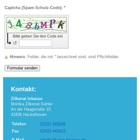
Captcha (Spam-Schutz-Code): *
Bitte geben Sie den Code ein
↺
Hinweis
: Felder, die mit
*
bezeichnet sind, sind Pflichtfelder.
Kontakt:
Zilkenat Inkasso
Monika Zilkenat-Sahler
An der Haagstraße 15
41836 Hückelhoven
Telefon
02433 445649
Fax
02433 445653